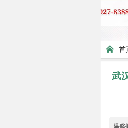
首
武
温馨