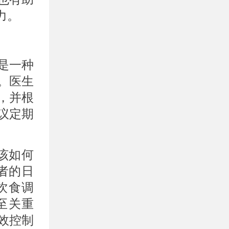
力。
是一种
。医生
，并根
议定期
该如何
者的日
饮食调
至关重
效控制