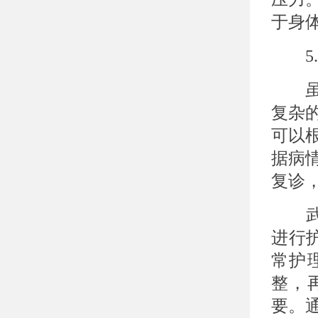
于身
5.
虽然
复杂
可以
据病
复诊
武汉
进行
常护
整，
要。