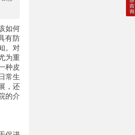
该如何
具有防
知。对
尤为重
一种皮
日常生
展，还
院的介
于促进