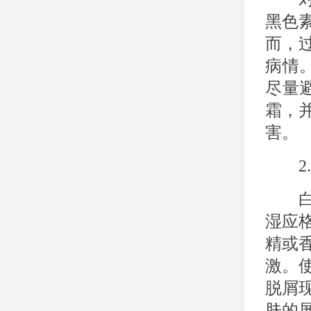
黑色
而，
病情
尽量
霜，
害。
2.
白癜
湿应
精或
激。
脱屑
肤的