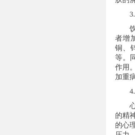
3.
饮食
者增
铜、
等。
作用
加重
4.
心理
的精
的心
压力