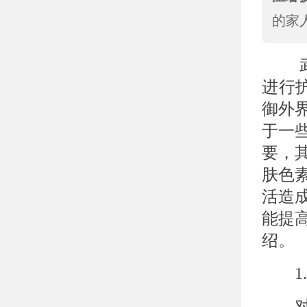
的家
武汉
进行
御外
于一
要，
肤色
活造
能提
绍。
1.
对于