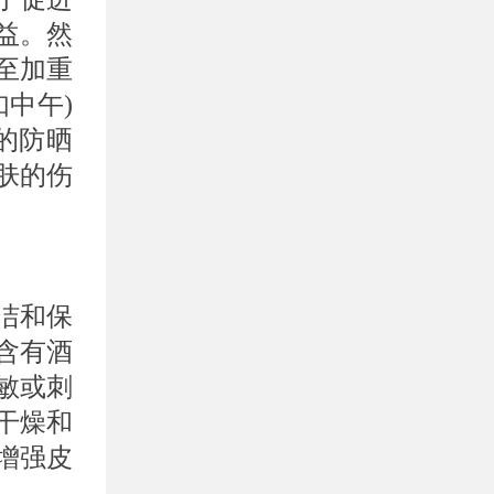
益。然
至加重
中午)
的防晒
肤的伤
洁和保
含有酒
敏或刺
干燥和
增强皮