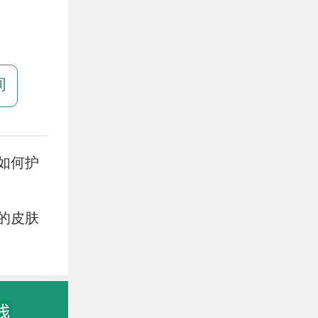
询
如何护
的皮肤