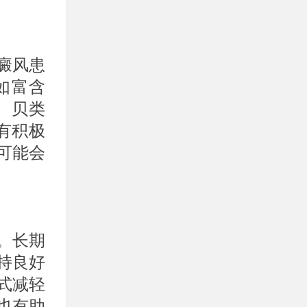
癜风患
如富含
、贝类
有积极
可能会
。长期
持良好
式减轻
也有助