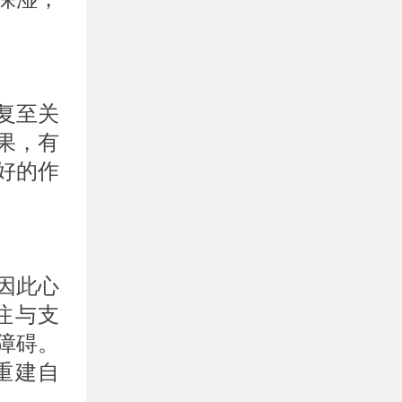
复至关
果，有
好的作
因此心
注与支
障碍。
重建自