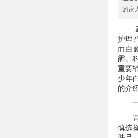
的家
武汉
护理
而白
霾。
重要
少年
的介
一、
青少
慎选
肤品