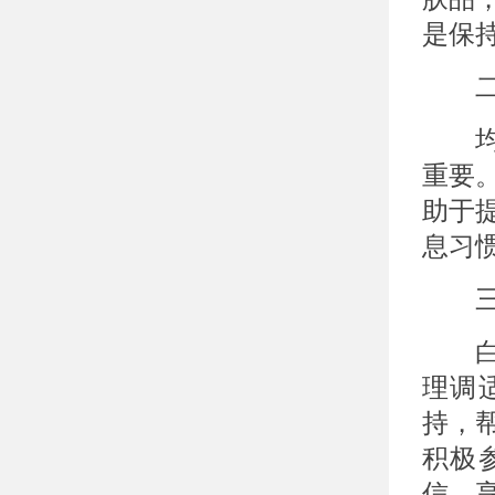
是保
二、
均衡
重要
助于
息习
三、
白癜
理调
持，
积极
信，