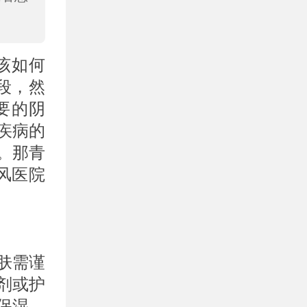
该如何
段，然
要的阴
疾病的
。那青
风医院
肤需谨
剂或护
保湿，