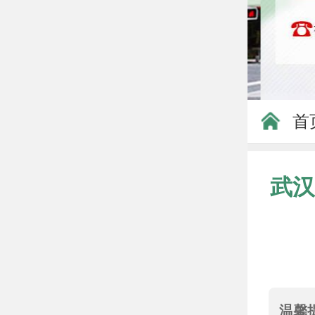
首
武汉
温馨