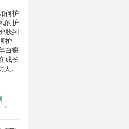
如何护
风的护
护肤到
呵护。
年白癜
在成长
明天。
询