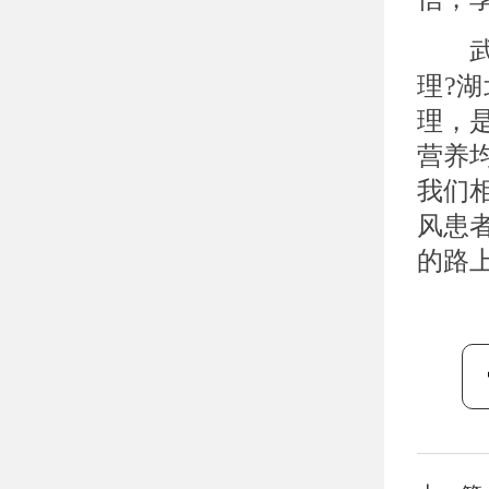
武汉
理?
理，
营养
我们
风患
的路