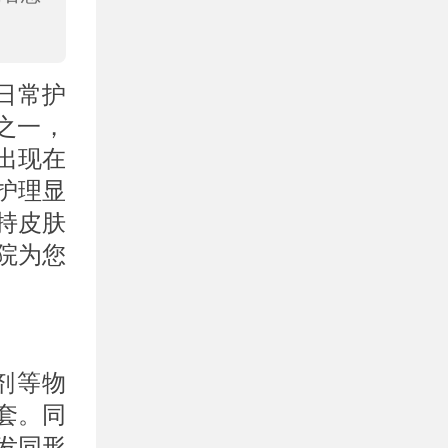
日常护
之一，
出现在
护理显
持皮肤
院为您
剂等物
套。同
发同形