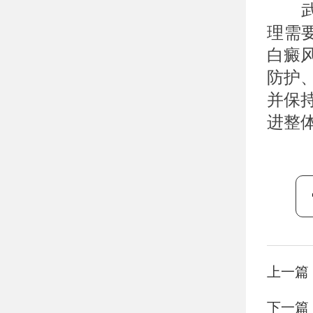
武汉
理需
白癜
防护
并保
进整
上一篇
下一篇