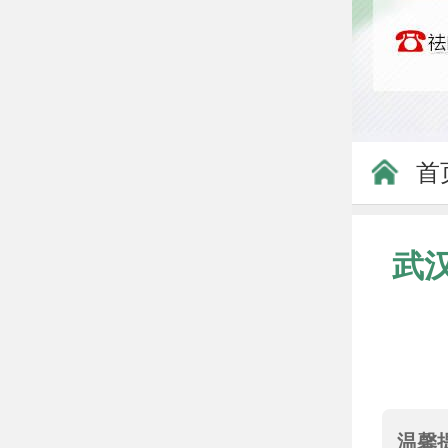
首
武
温馨