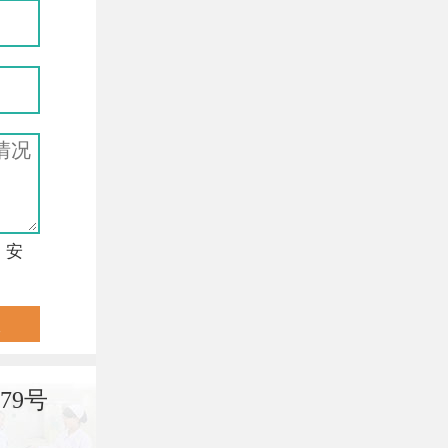
，安
79号