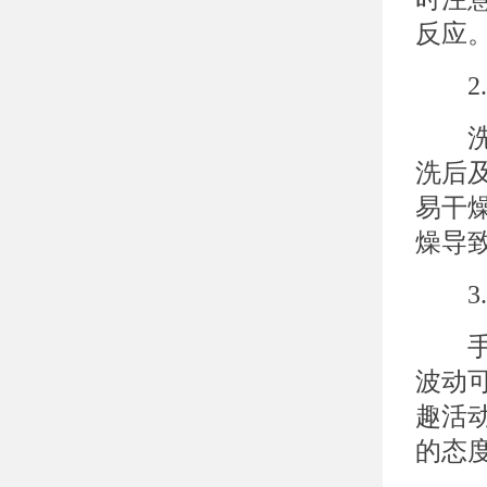
反应
2.
洗手
洗后
易干
燥导
3.
手部
波动
趣活
的态