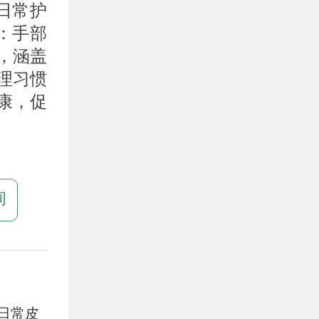
日常护
：手部
，涵盖
理习惯
康，促
询
日常皮