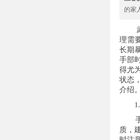
的家
武汉
理需
长期
手部
得尤
状态
介绍
1.
手部
质，
时注