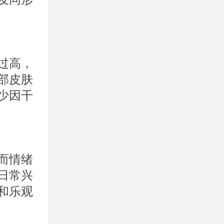
过高，
部皮肤
少因干
而情绪
日常兴
和乐观