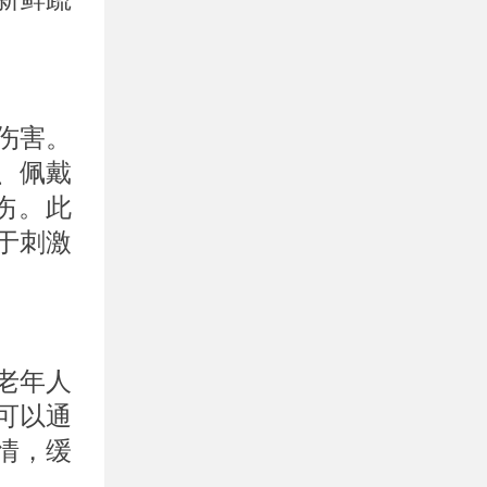
伤害。
、佩戴
伤。此
于刺激
老年人
可以通
情，缓