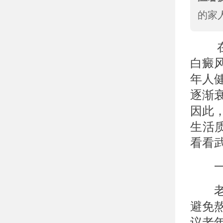
的家
在武
白癜
年人
逐渐
因此
生活
看看
一、
老年
避免
议老