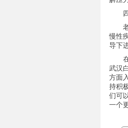
四、
老年
慢性
导下
在武
武汉
方面
持积
们可
一个