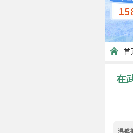
首
在
温馨