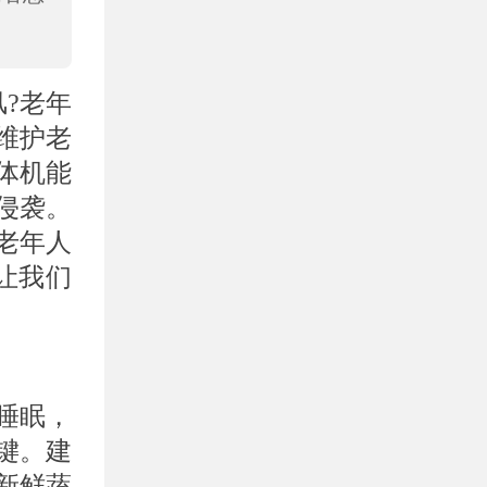
?老年
维护老
体机能
侵袭。
老年人
让我们
睡眠，
键。建
新鲜蔬