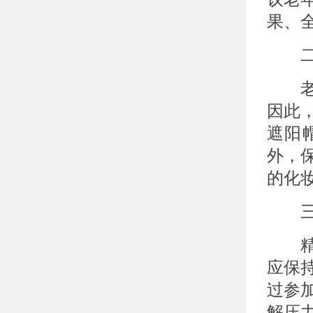
果、
二、
老年
因此
遮阳
外，
的化
三、
精神
应保
过参
解压