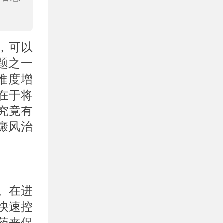
，可以
题之一
难度增
在于将
究竟有
癜风治
。在进
快速控
药来促