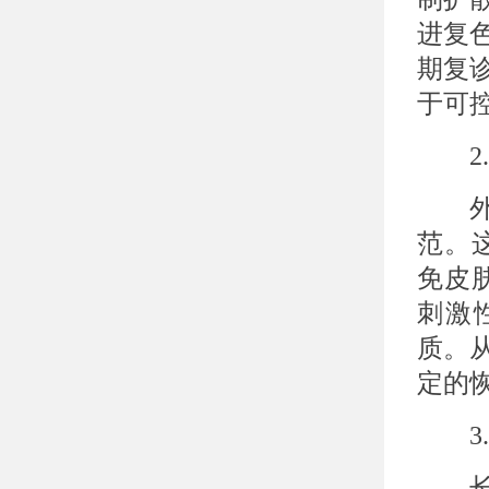
进复
期复
于可
2.
外界
范。
免皮
刺激
质。
定的
3.
长期