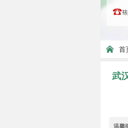
首
武
温馨