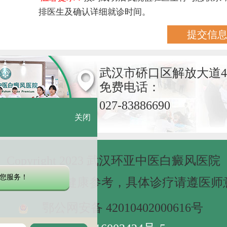
排医生及确认详细就诊时间。
武汉市硚口区解放大道4
免费电话：
027-83886690
关闭
Copyright 2023 武汉环亚中医白癜风医院
您服务！
网站信息仅做健康参考，具体诊疗请遵医师
鄂公网安备 42010402000616号