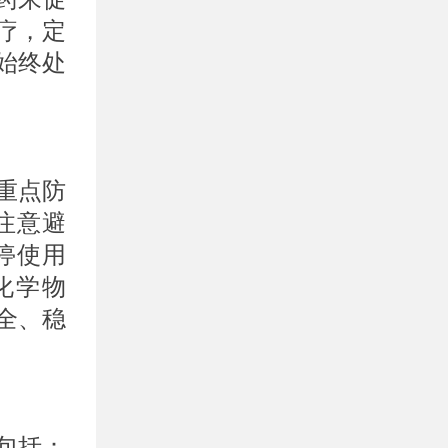
疗，定
始终处
重点防
注意避
停使用
化学物
全、稳
包括：