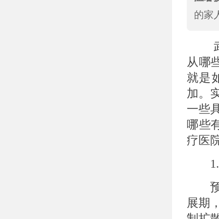
的家
武汉
从哪
就是
加。
一些
哪些
疗医
1.
预防
展期
制扩