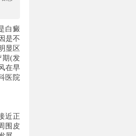
是白癜
因是不
明显区
期(发
风在早
科医院
接近正
周围皮
发展，