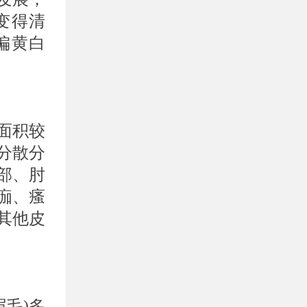
变得清
偏黄白
面积较
分散分
部、肘
痂、瘙
其他皮
毛)多