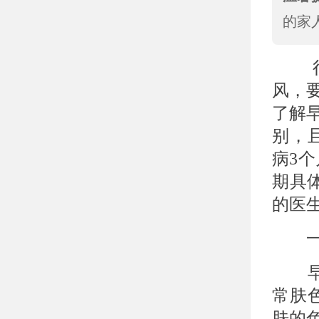
的家
很多
风，
了解
别，
病3
期具
的医
一：
早期
常肤
肤的