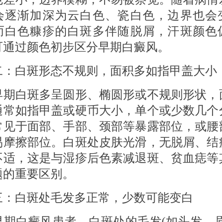
会逐渐加深为云白色、瓷白色，边界也会
而白色糠疹的白斑多伴随脱屑，汗斑颜色
可通过颜色初步区分早期白癜风。
白斑形态不规则，面积多如指甲盖大小
白斑多呈圆形、椭圆形或不规则形状，
通常如指甲盖或硬币大小，单个或少数几个
常见于面部、手部、颈部等暴露部位，或腰
易摩擦部位。白斑处皮肤光滑，无脱屑、结
不适，这是与湿疹后色素减退斑、贫血痣等
题的重要区别。
白斑处毛发多正常，少数可能变白
白癜风患者，白斑处的毛发(如头发、眉