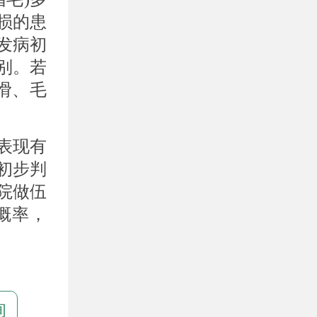
损的患
发病初
别。若
滑、毛
表现有
初步判
院做伍
概率，
询