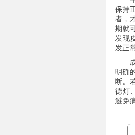
保持
者，
期就
发现
发正
成都
明确
断。
德灯
避免