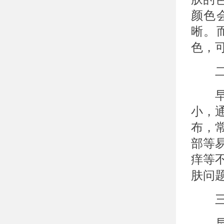
颜色
晰。
色，
二：
早期
小，
布，
部等
痒等
肤问
三：
早期