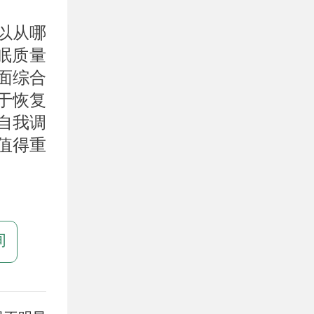
以从哪
眠质量
面综合
于恢复
自我调
值得重
询