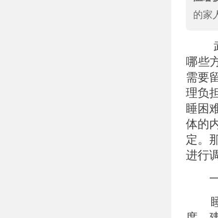
的家
武汉
哪些
需要
理负
睡困
体的
定。
进行
一、
睡眠
度。