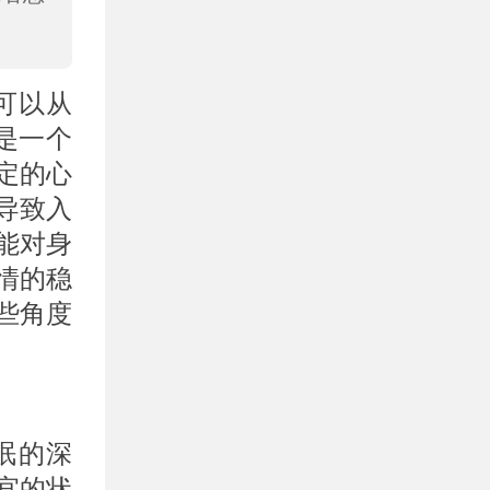
可以从
是一个
定的心
导致入
能对身
情的稳
些角度
。
眠的深
宜的状