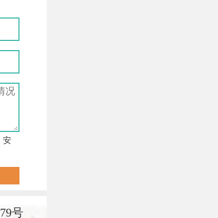
，安
79号