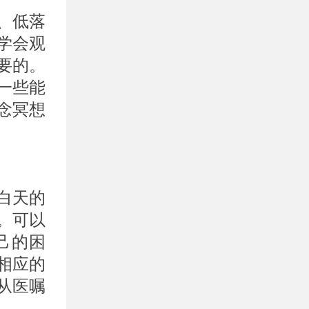
、低落
学会观
要的。
一些能
念冥想
。
白天的
。可以
己的困
相应的
从医嘱