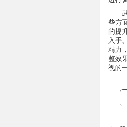
武汉
些方
的提
入手
精力
整效
视的