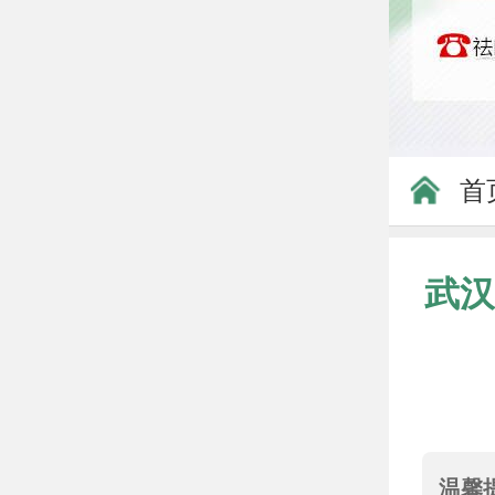
首
武汉
温馨