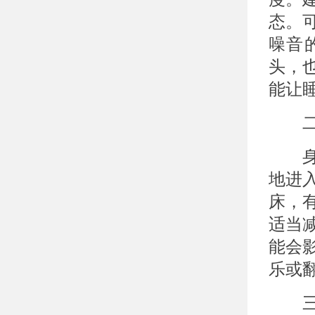
态。
噪音
头，
能让
二、
身体
地进
床，
适当
能会
乐或
三、