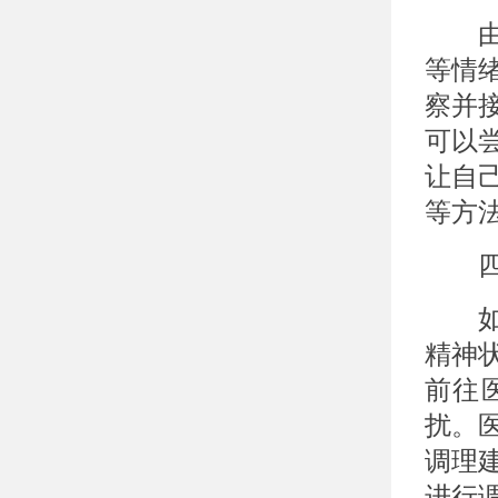
由于
等情
察并
可以
让自
等方
四、
如果
精神
前往
扰。
调理
进行