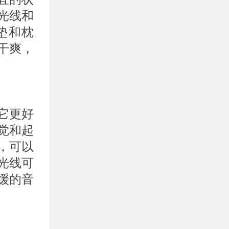
光线和
垫和枕
干爽，
它更好
觉和起
，可以
光线可
缓的音