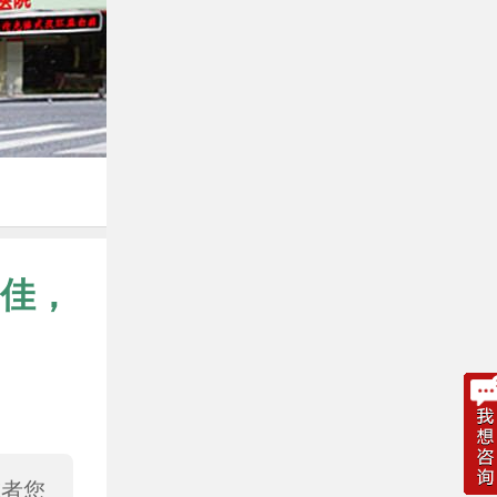
佳，
或者您