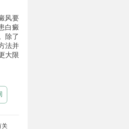
癜风要
患白癜
。除了
方法并
更大限
询
有关