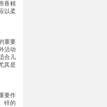
用香精
应以柔
的重要
外活动
适合儿
尤其是
重要作
、锌的