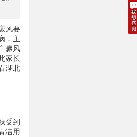
癜风要
病，主
白癜风
此家长
看湖北
肤受到
清洁用