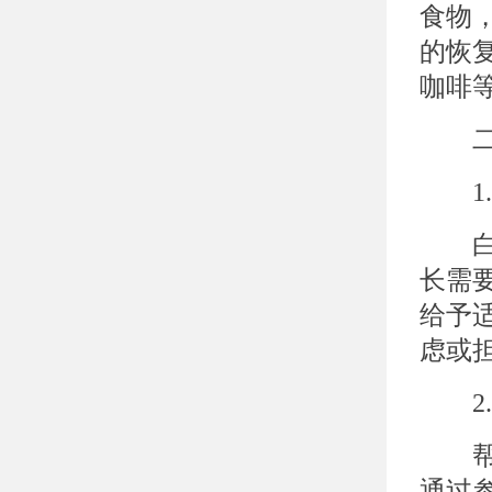
食物
的恢
咖啡
二、
1.
白癜
长需
给予
虑或
2.
帮助
通过