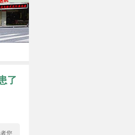
患了
或者您