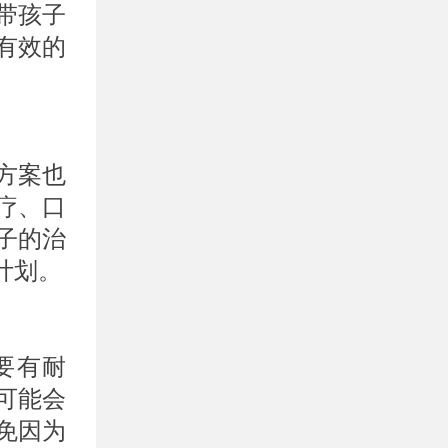
带孩子
有效的
方案也
疗、口
子的治
计划。
要有耐
可能会
免因为