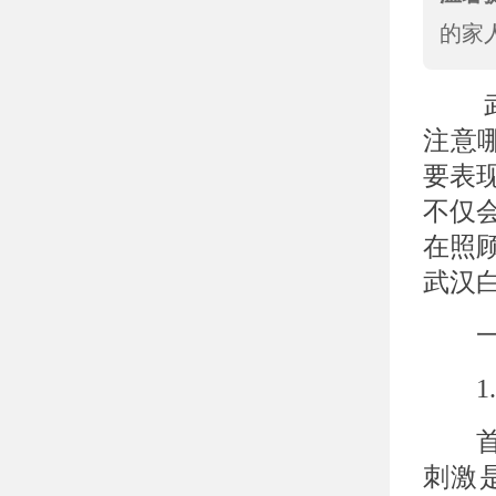
的家
武汉
注意
要表
不仅
在照
武汉
一、
1.
首先
刺激