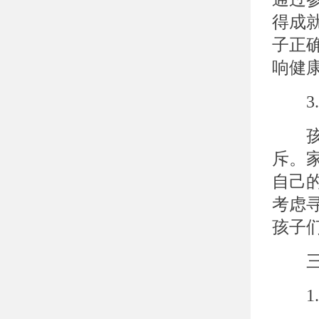
得成
子正
响健
3.
孩子
斥。
自己
考虑
孩子
三、
1.