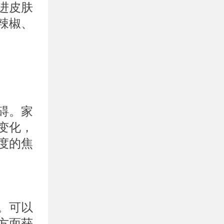
进皮肤
辣椒、
碍。家
变化，
度的焦
。可以
方面获