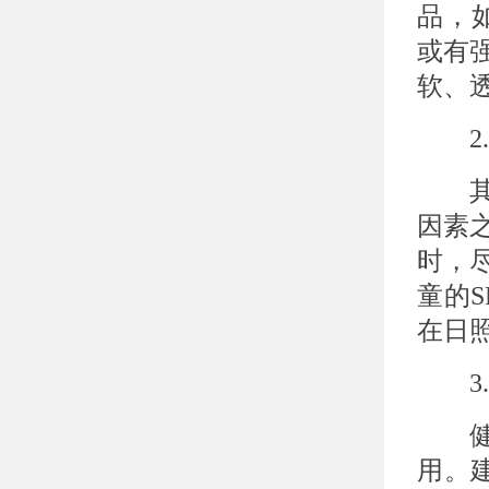
品，
或有
软、
2.
其次
因素
时，
童的
在日
3.
健康
用。