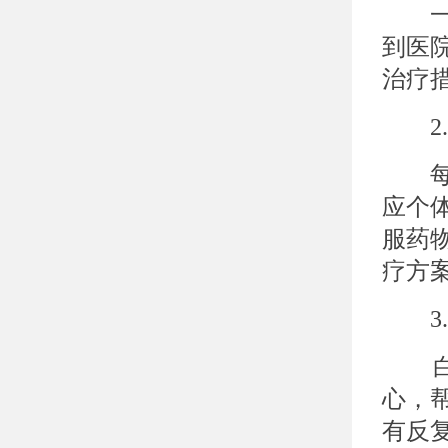
一旦
到医
治疗
2.
每个
应个
服药
疗方
3.
白癜
心，
有反