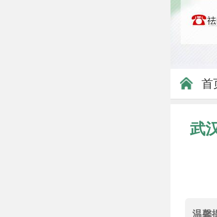
首
武
温馨