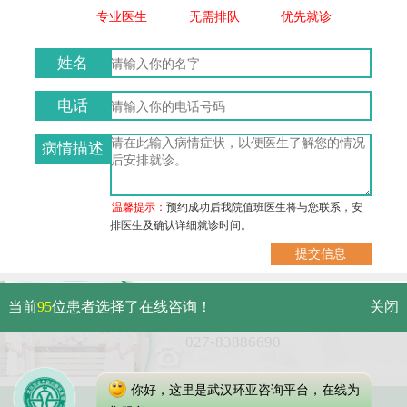
专业医生
无需排队
优先就诊
姓名
电话
病情描述
温馨提示：
预约成功后我院值班医生将与您联系，安
排医生及确认详细就诊时间。
武汉市硚口区解放大道479号
当前
95
位患者选择了在线咨询！
关闭
免费电话：
027-83886690
你好，这里是武汉环亚咨询平台，在线为