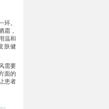
一环。
晒霜，
用温和
皮肤健
风需要
方面的
让患者