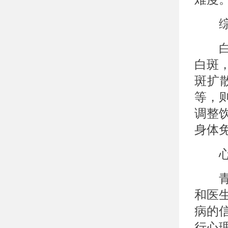
综合
白癜
白斑
斑扩
等，
调整
身体
心理
青少
和医
病的
行心