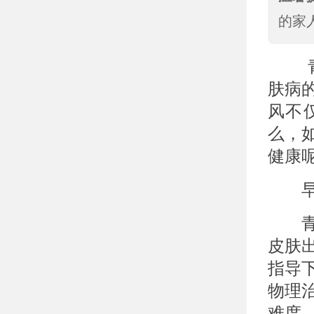
的家
青少
肤病
风不
么，
健康
早期
青少
皮肤
指导
物理
难度