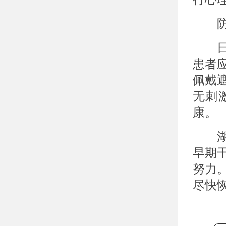
防晒
日常
患者
佩戴
无刺
康。
湖北
早期
努力
尽快