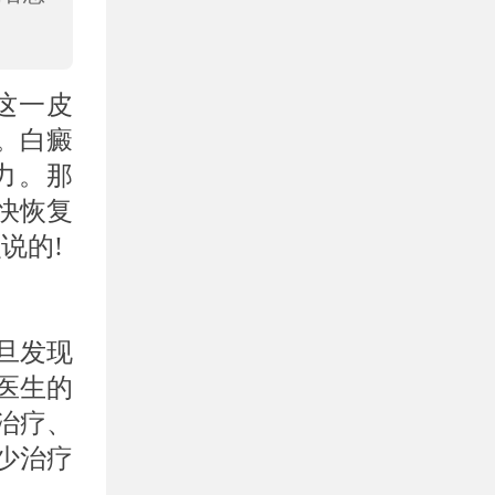
这一皮
。白癜
力。那
快恢复
说的!
旦发现
医生的
治疗、
少治疗