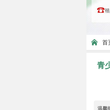
首
青
温馨