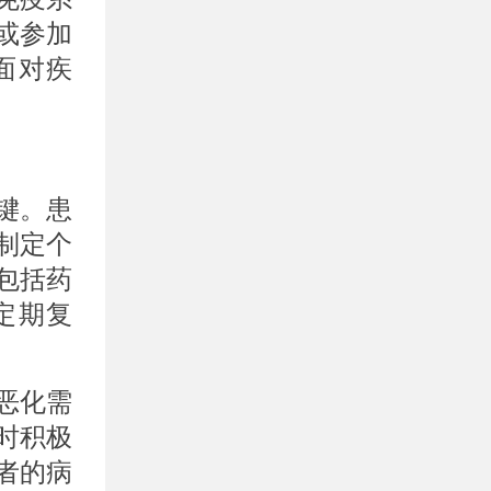
或参加
面对疾
键。患
制定个
包括药
定期复
恶化需
时积极
者的病