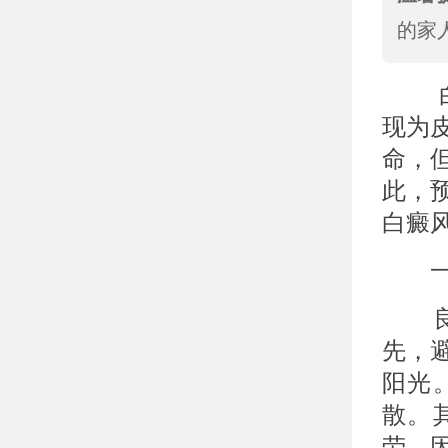
的家
白癜
现为
命，
此，
白癜
一、
良好
先，
阳光
散。
劳，