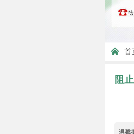
首
阻止
温馨