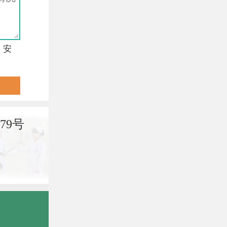
，安
79号