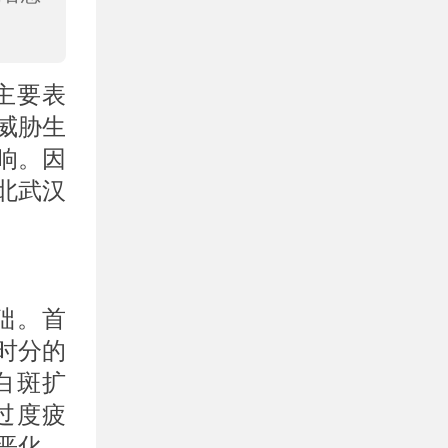
主要表
威胁生
响。因
北武汉
础。首
时分的
白斑扩
过度疲
恶化。