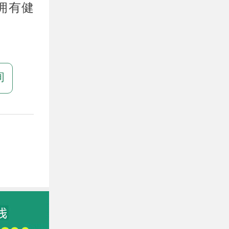
拥有健
询