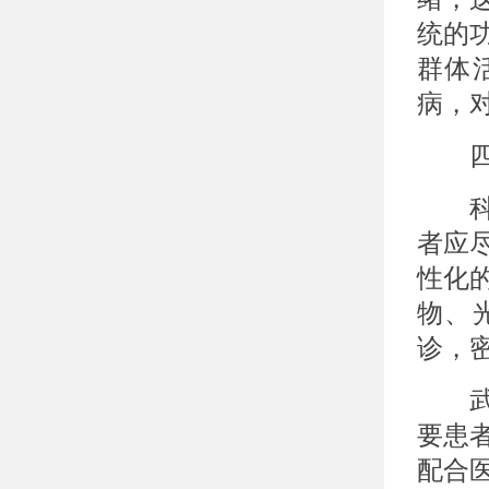
统的
群体
病，
四、
科学
者应
性化
物、
诊，
武汉
要患
配合