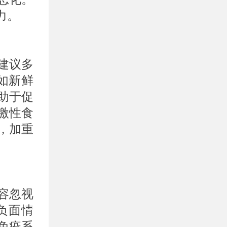
力。
建议多
如新鲜
助于促
激性食
，加重
容忽视
负面情
免疫系