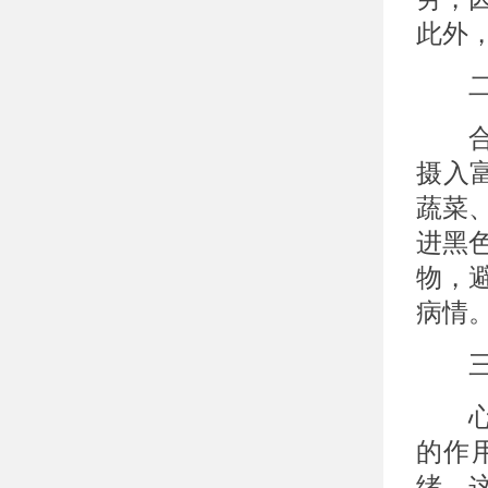
此外
二、
合理
摄入
蔬菜
进黑
物，
病情
三、
心理
的作
绪，