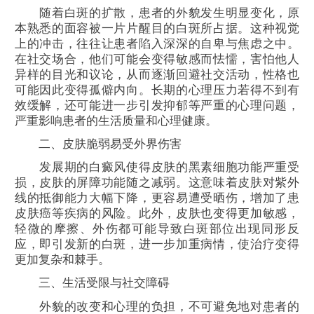
随着白斑的扩散，患者的外貌发生明显变化，原
本熟悉的面容被一片片醒目的白斑所占据。这种视觉
上的冲击，往往让患者陷入深深的自卑与焦虑之中。
在社交场合，他们可能会变得敏感而怯懦，害怕他人
异样的目光和议论，从而逐渐回避社交活动，性格也
可能因此变得孤僻内向。长期的心理压力若得不到有
效缓解，还可能进一步引发抑郁等严重的心理问题，
严重影响患者的生活质量和心理健康。
二、皮肤脆弱易受外界伤害
发展期的白癜风使得皮肤的黑素细胞功能严重受
损，皮肤的屏障功能随之减弱。这意味着皮肤对紫外
线的抵御能力大幅下降，更容易遭受晒伤，增加了患
皮肤癌等疾病的风险。此外，皮肤也变得更加敏感，
轻微的摩擦、外伤都可能导致白斑部位出现同形反
应，即引发新的白斑，进一步加重病情，使治疗变得
更加复杂和棘手。
三、生活受限与社交障碍
外貌的改变和心理的负担，不可避免地对患者的