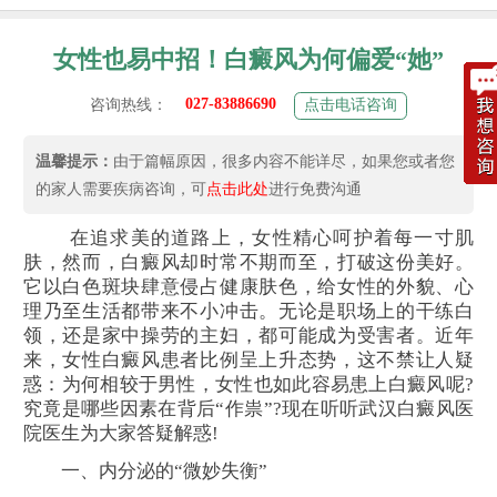
女性也易中招！白癜风为何偏爱“她”
027-83886690
咨询热线：
点击电话咨询
温馨提示：
由于篇幅原因，很多内容不能详尽，如果您或者您
的家人需要疾病咨询，可
点击此处
进行免费沟通
在追求美的道路上，女性精心呵护着每一寸肌
肤，然而，白癜风却时常不期而至，打破这份美好。
它以白色斑块肆意侵占健康肤色，给女性的外貌、心
理乃至生活都带来不小冲击。无论是职场上的干练白
领，还是家中操劳的主妇，都可能成为受害者。近年
来，女性白癜风患者比例呈上升态势，这不禁让人疑
惑：为何相较于男性，女性也如此容易患上白癜风呢?
究竟是哪些因素在背后“作祟”?现在听听武汉白癜风医
院医生为大家答疑解惑!
一、内分泌的“微妙失衡”