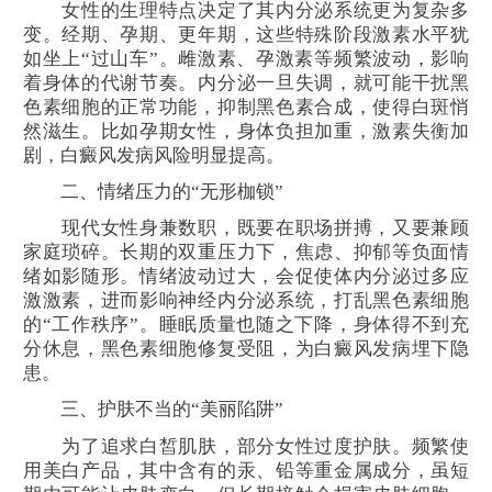
女性的生理特点决定了其内分泌系统更为复杂多
变。经期、孕期、更年期，这些特殊阶段激素水平犹
如坐上“过山车”。雌激素、孕激素等频繁波动，影响
着身体的代谢节奏。内分泌一旦失调，就可能干扰黑
色素细胞的正常功能，抑制黑色素合成，使得白斑悄
然滋生。比如孕期女性，身体负担加重，激素失衡加
剧，白癜风发病风险明显提高。
二、情绪压力的“无形枷锁”
现代女性身兼数职，既要在职场拼搏，又要兼顾
家庭琐碎。长期的双重压力下，焦虑、抑郁等负面情
绪如影随形。情绪波动过大，会促使体内分泌过多应
激激素，进而影响神经内分泌系统，打乱黑色素细胞
的“工作秩序”。睡眠质量也随之下降，身体得不到充
分休息，黑色素细胞修复受阻，为白癜风发病埋下隐
患。
三、护肤不当的“美丽陷阱”
为了追求白皙肌肤，部分女性过度护肤。频繁使
用美白产品，其中含有的汞、铅等重金属成分，虽短