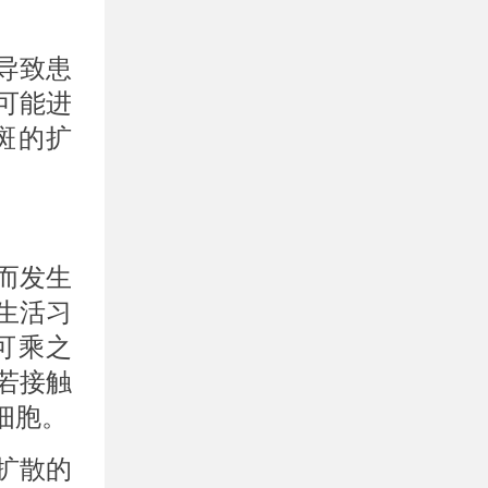
导致患
可能进
斑的扩
而发生
生活习
可乘之
若接触
细胞。
扩散的