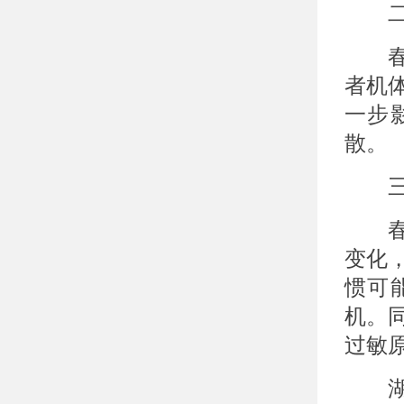
二、
春季
者机
一步
散。
三、
春季
变化
惯可
机。
过敏
湖北