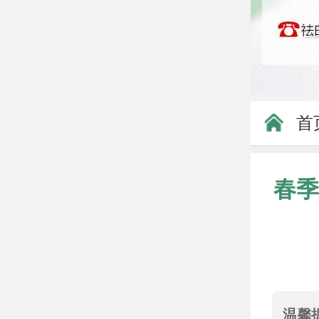
首
春季
温馨