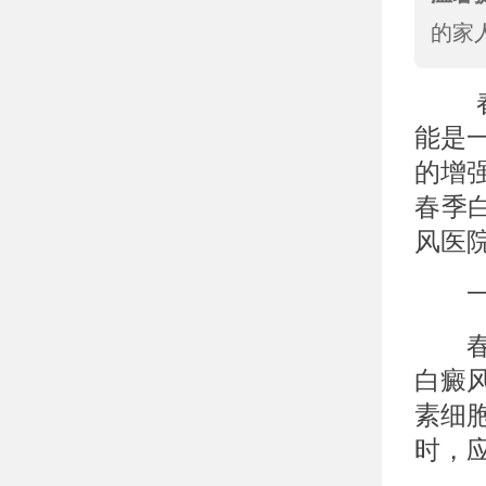
的家
春季
能是
的增
春季
风医
一、
春季
白癜
素细
时，