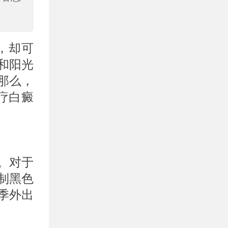
，却可
和阳光
那么，
疗白癜
。对于
制黑色
季外出
。