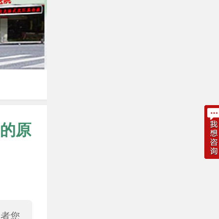
的原
或者您