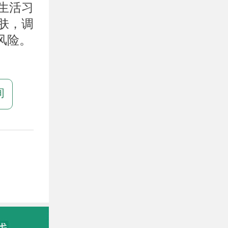
生活习
肤，调
风险。
询