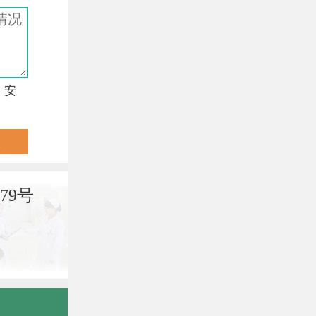
，安
79号