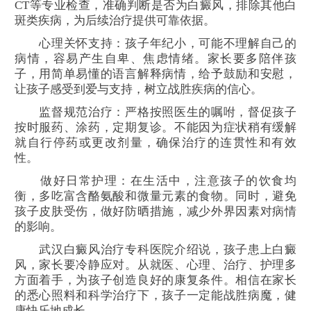
CT等专业检查，准确判断是否为白癜风，排除其他白
斑类疾病，为后续治疗提供可靠依据。
心理关怀支持：孩子年纪小，可能不理解自己的
病情，容易产生自卑、焦虑情绪。家长要多陪伴孩
子，用简单易懂的语言解释病情，给予鼓励和安慰，
让孩子感受到爱与支持，树立战胜疾病的信心。
监督规范治疗：严格按照医生的嘱咐，督促孩子
按时服药、涂药，定期复诊。不能因为症状稍有缓解
就自行停药或更改剂量，确保治疗的连贯性和有效
性。
做好日常护理：在生活中，注意孩子的饮食均
衡，多吃富含酪氨酸和微量元素的食物。同时，避免
孩子皮肤受伤，做好防晒措施，减少外界因素对病情
的影响。
武汉白癜风治疗专科医院介绍说，孩子患上白癜
风，家长要冷静应对。从就医、心理、治疗、护理多
方面着手，为孩子创造良好的康复条件。相信在家长
的悉心照料和科学治疗下，孩子一定能战胜病魔，健
康快乐地成长。