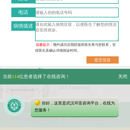
电话
病情描述
温馨提示：
预约成功后我院值班医生将与您联系，安
排医生及确认详细就诊时间。
武汉市硚口区解放大道479号
当前
114
位患者选择了在线咨询！
关闭
免费电话：
027-83886690
你好，这里是武汉环亚咨询平台，在线为
Copyright 2023 武汉环亚中医白癜风医院
您服务！
本网站信息仅做健康参考，具体诊疗请遵医师意见
鄂公网安备 42010402000616号