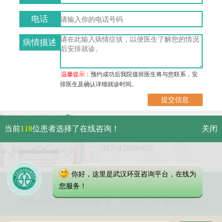
电话
病情描述
温馨提示：
预约成功后我院值班医生将与您联系，安
排医生及确认详细就诊时间。
武汉市硚口区解放大道479号
当前
118
位患者选择了在线咨询！
关闭
免费电话：
027-83886690
你好，这里是武汉环亚咨询平台，在线为
Copyright 2023 武汉环亚中医白癜风医院
您服务！
本网站信息仅做健康参考，具体诊疗请遵医师意见
鄂公网安备 42010402000616号