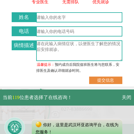
专业医生
无需排队
优先就诊
姓名
电话
病情描述
温馨提示：
预约成功后我院值班医生将与您联系，安
排医生及确认详细就诊时间。
武汉市硚口区解放大道479号
当前
119
位患者选择了在线咨询！
关闭
免费电话：
027-83886690
你好，这里是武汉环亚咨询平台，在线为
Copyright 2023 武汉环亚中医白癜风医院
您服务！