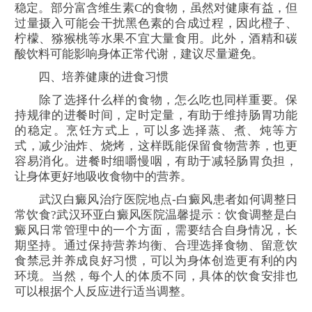
稳定。部分富含维生素C的食物，虽然对健康有益，但
过量摄入可能会干扰黑色素的合成过程，因此橙子、
柠檬、猕猴桃等水果不宜大量食用。此外，酒精和碳
酸饮料可能影响身体正常代谢，建议尽量避免。
四、培养健康的进食习惯
除了选择什么样的食物，怎么吃也同样重要。保
持规律的进餐时间，定时定量，有助于维持肠胃功能
的稳定。烹饪方式上，可以多选择蒸、煮、炖等方
式，减少油炸、烧烤，这样既能保留食物营养，也更
容易消化。进餐时细嚼慢咽，有助于减轻肠胃负担，
让身体更好地吸收食物中的营养。
武汉白癜风治疗医院地点-白癜风患者如何调整日
常饮食?武汉环亚白癜风医院温馨提示：饮食调整是白
癜风日常管理中的一个方面，需要结合自身情况，长
期坚持。通过保持营养均衡、合理选择食物、留意饮
食禁忌并养成良好习惯，可以为身体创造更有利的内
环境。当然，每个人的体质不同，具体的饮食安排也
可以根据个人反应进行适当调整。