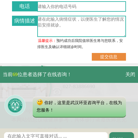
电话
病情描述
温馨提示：
预约成功后我院值班医生将与您联系，安
排医生及确认详细就诊时间。
武汉市硚口区解放大道479号
当前
69
位患者选择了在线咨询！
关闭
免费电话：
027-83886690
你好，这里是武汉环亚咨询平台，在线为
Copyright 2023 武汉环亚中医白癜风医院
您服务！
本网站信息仅做健康参考，具体诊疗请遵医师意见
鄂公网安备 42010402000616号