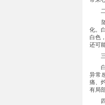
二、
随着
化。
白色
还可
三、
白癜
异常
痛、
有局
四、