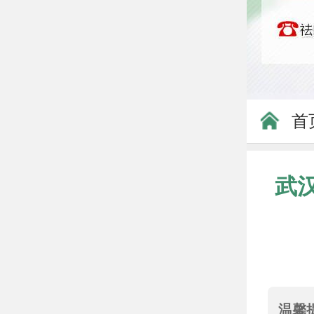
首
武
温馨