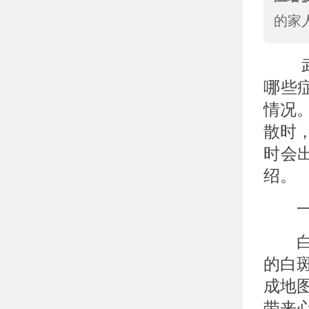
的家
武汉
哪些
情况
散时
时会
绍。
一、
白癜
的白
成地
带来