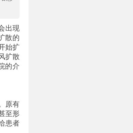
会出现
扩散的
开始扩
风扩散
院的介
。原有
甚至形
给患者