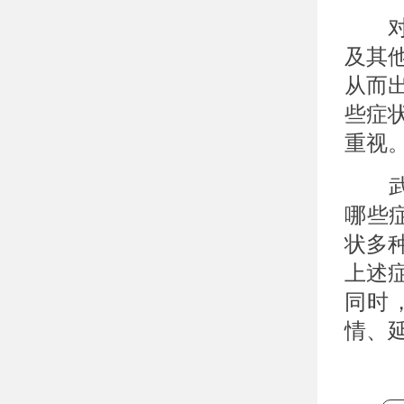
对于
及其
从而
些症
重视
武汉
哪些
状多
上述
同时
情、