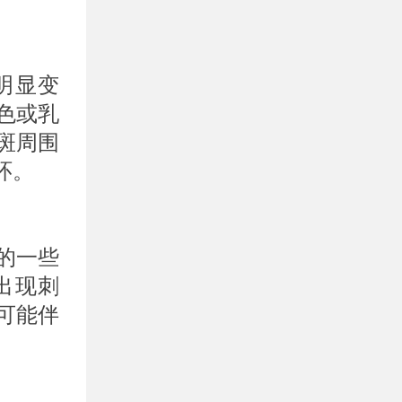
明显变
色或乳
斑周围
环。
的一些
出现刺
可能伴