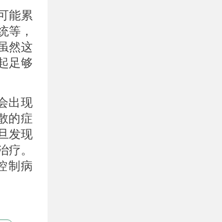
可能累
统等，
虽然这
起足够
会出现
散的症
旦发现
治疗。
控制病