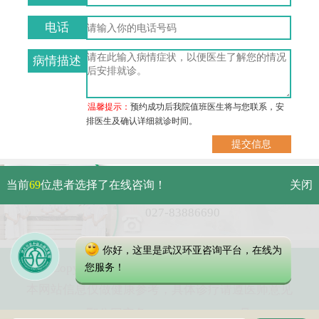
电话
病情描述
温馨提示：
预约成功后我院值班医生将与您联系，安
排医生及确认详细就诊时间。
武汉市硚口区解放大道479号
当前
69
位患者选择了在线咨询！
关闭
免费电话：
027-83886690
你好，这里是武汉环亚咨询平台，在线为
Copyright 2023 武汉环亚中医白癜风医院
您服务！
本网站信息仅做健康参考，具体诊疗请遵医师意见
鄂公网安备 42010402000616号