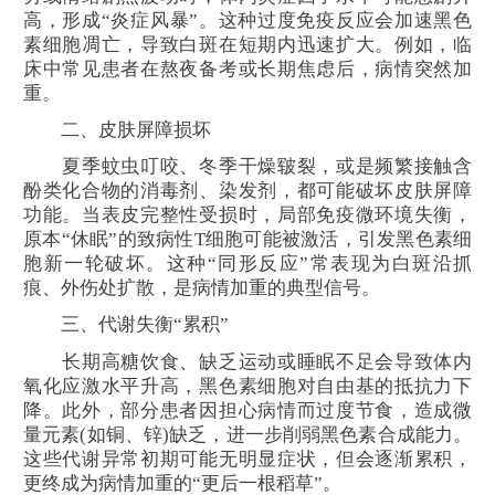
高，形成“炎症风暴”。这种过度免疫反应会加速黑色
素细胞凋亡，导致白斑在短期内迅速扩大。例如，临
床中常见患者在熬夜备考或长期焦虑后，病情突然加
重。
二、皮肤屏障损坏
夏季蚊虫叮咬、冬季干燥皲裂，或是频繁接触含
酚类化合物的消毒剂、染发剂，都可能破坏皮肤屏障
功能。当表皮完整性受损时，局部免疫微环境失衡，
原本“休眠”的致病性T细胞可能被激活，引发黑色素细
胞新一轮破坏。这种“同形反应”常表现为白斑沿抓
痕、外伤处扩散，是病情加重的典型信号。
三、代谢失衡“累积”
长期高糖饮食、缺乏运动或睡眠不足会导致体内
氧化应激水平升高，黑色素细胞对自由基的抵抗力下
降。此外，部分患者因担心病情而过度节食，造成微
量元素(如铜、锌)缺乏，进一步削弱黑色素合成能力。
这些代谢异常初期可能无明显症状，但会逐渐累积，
更终成为病情加重的“更后一根稻草”。