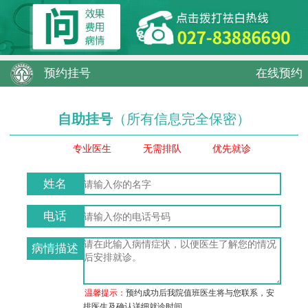
预约挂号
在线预约
自助挂号
（所有信息完全保密）
专业医生
无需排队
优先就诊
姓名
电话
病情描述
温馨提示：
预约成功后我院值班医生将与您联系，安
排医生及确认详细就诊时间。