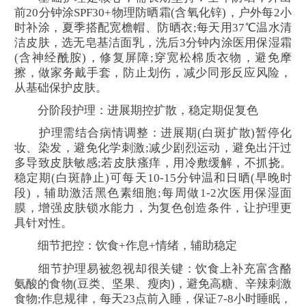
前20分钟涂SPF30+物理防晒霜(含氧化锌)，户外每2小
时补涂，夏季搭配宽檐帽、防晒衣;每天用37℃温水清
洁皮肤，选无皂基洁面乳，洗后3分钟内涂医用保湿霜
(含神经酰胺)，修复屏障;穿宽松棉质衣物，避免摩
擦，做家务戴手套，防止划伤，减少同形反应风险，
从基础保护皮肤。
分阶段护理：进展期控扩散，稳定期促复色
护理需结合病情调整：进展期(白斑扩散)暂停化
妆、染发，避免化学刺激;减少剧烈运动，避免出汗过
多导致皮肤敏感;若皮肤瘙痒，用冷敷缓解，不抓挠。
稳定期(白斑静止)可每天10-15分钟温和日晒(早晚时
段)，辅助激活黑色素细胞;每周做1-2次医用保湿面
膜，增强皮肤锁水能力，为复色创造条件，让护理更
具针对性。
细节把控：饮食+作息+情绪，辅助稳定
细节护理易被忽视却很关键：饮食上补充富含酪
氨酸的食物(豆类、坚果、瘦肉)，避免高糖、辛辣刺激
食物;作息规律，每天23点前入睡，保证7-8小时睡眠，