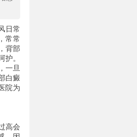
风日常
，常常
，背部
呵护。
，一旦
部白癜
医院为
过高会
感。因