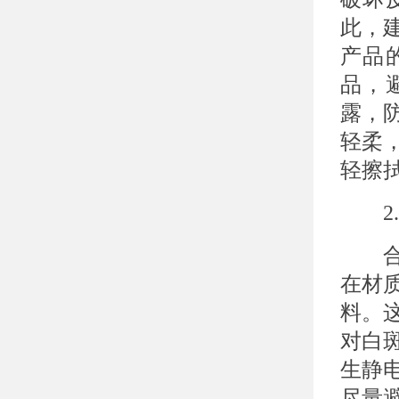
此，建
产品
品，
露，
轻柔
轻擦
2.
合适
在材
料。
对白
生静
尽量