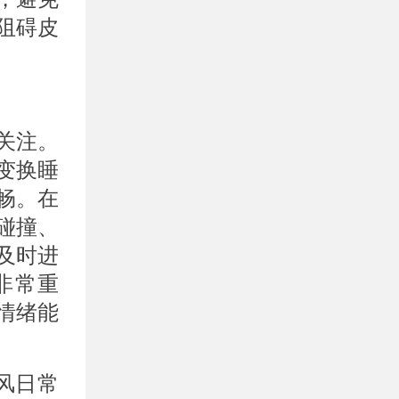
阻碍皮
关注。
变换睡
畅。在
碰撞、
及时进
非常重
情绪能
风日常