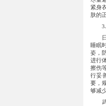
紧身
肤的
3.
日常
睡眠
姿，
进行
擦伤
行妥
要，
够减
武汉