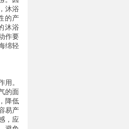
时，沐浴
性的产
的沐浴
动作要
海绵轻
作用。
气的面
，降低
容易产
感，应
，避免