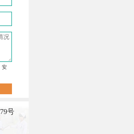
，安
79号