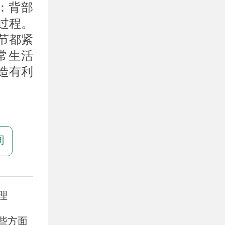
：背部
过程。
节都紧
常生活
造有利
询
理
些方面