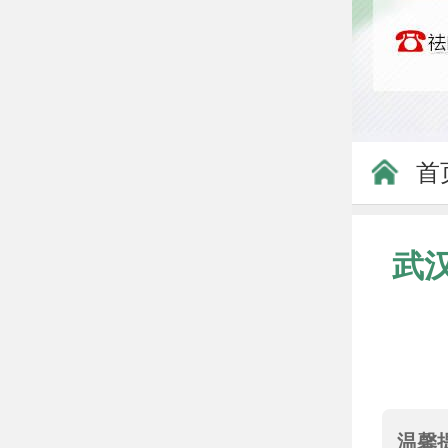
首
武
温馨