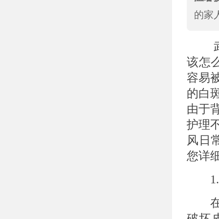
的家
武汉
该怎
容易
的白
由于
护理
风日
您详
1.
在清
破坏