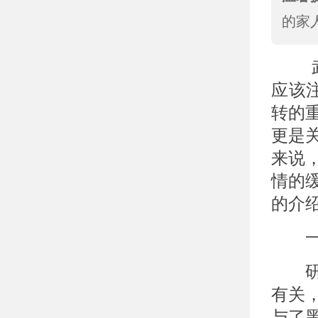
的家
武汉
应该
转的
更是
来说
情的
的介
一、
研究
有关
与了