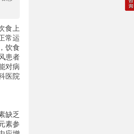
饮食上
正常运
，饮食
风患者
能对病
科医院
素缺乏
元素参
中应增