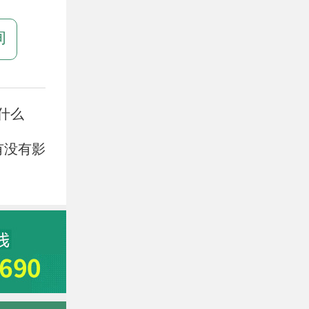
询
什么
有没有影