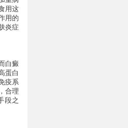
食用这
作用的
肤炎症
而白癜
高蛋白
免疫系
，合理
手段之