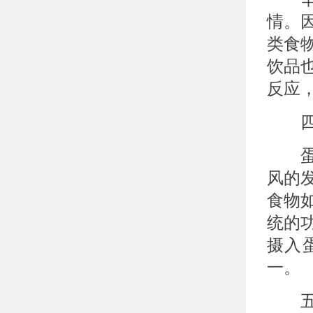
情。
类食
饮品
反应
四、
蛋白
风的
食物
统的
摄入
一。
五、