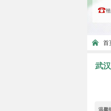
首
武汉
温馨