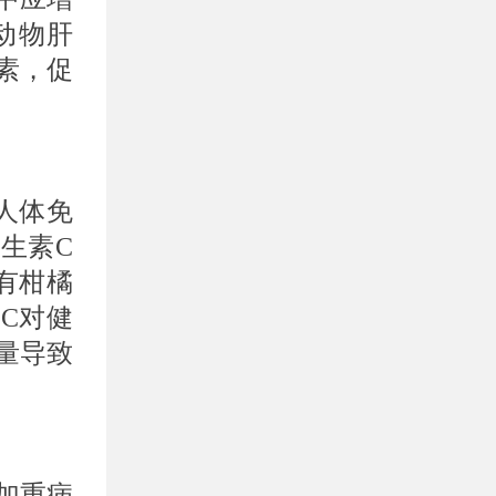
动物肝
素，促
人体免
生素C
有柑橘
C对健
量导致
加重病