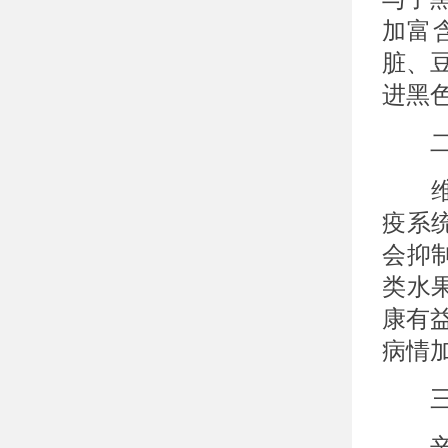
加富
脏、
进黑
二、
维生
疫系
会抑
类水
康有
病情
三、
辛辣