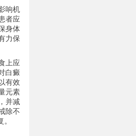
影响机
患者应
保身体
有力保
食上应
对白癜
以有效
量元素
，并减
戒除不
复。