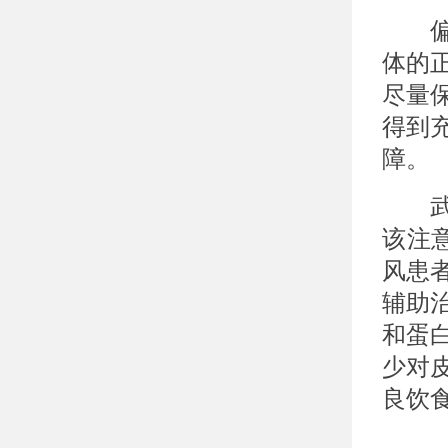
偏食
体的
尽量
得到
障。
武汉
该注
风患
辅助
和蛋
少对
良饮